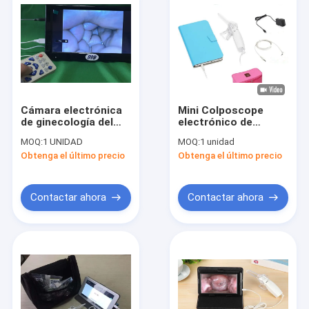
Cámara electrónica
Mini Colposcope
de ginecología del
electrónico de
Colposcope de
Digitaces del examen
MOQ:
1 UNIDAD
MOQ:
1 unidad
Digitaces de la salida
cervical
Obtenga el último precio
Obtenga el último precio
video por completo
con la guía de
usuario
Contactar ahora
Contactar ahora
Hogar
Productos
Sobre nosotros