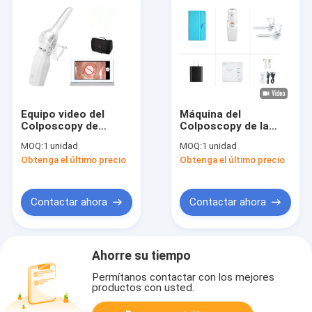
Equipo video del
Máquina del
Colposcopy de
Colposcopy de la
Digitaces de las pilas
cámara CCD 100m m
MOQ:
1 unidad
MOQ:
1 unidad
AAA
del bolsillo HD
Obtenga el último precio
Obtenga el último precio
Contactar ahora
Contactar ahora
Ahorre su tiempo
Permítanos contactar con los mejores
productos con usted.