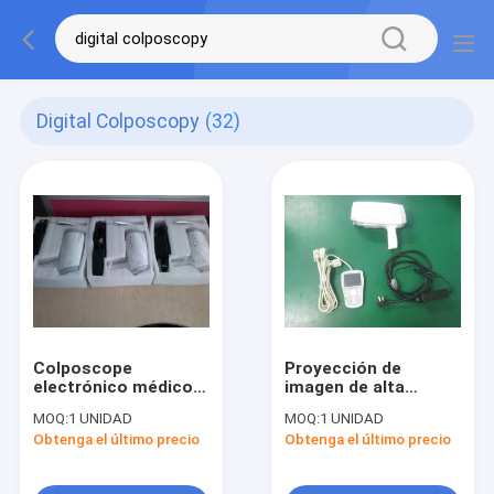
Digital Colposcopy
(32)
Colposcope
Proyección de
electrónico médico
imagen de alta
de Digitaces de la
resolución de la
MOQ:
1 UNIDAD
MOQ:
1 UNIDAD
cámara vaginal del
cámara del
Obtenga el último precio
Obtenga el último precio
PDA para comprobar
Colposcope
la cerviz de la mujer
electrónico de mano
de Digitaces para