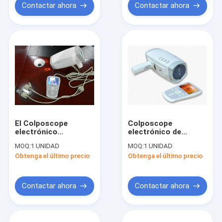
ginecología
Contactar ahora
Contactar ahora
El Colposcope
Colposcope
electrónico
electrónico de
ginecológico de
Digitaces de los
MOQ:
1 UNIDAD
MOQ:
1 UNIDAD
Digitaces estupendo
pixeles de la
Obtenga el último precio
Obtenga el último precio
TENÍA PDA 50dB del
resolución 800000 de
CCD color 3,5 pix de
la lente con el
la pantalla 80,0000
obturador
del control de
electrónico
Contactar ahora
Contactar ahora
cámara de la pulgada
automático pantalla
del PDA de 3,5
pulgadas