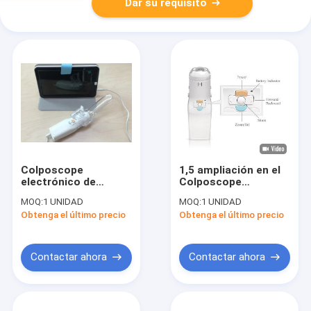
Dar su requisito
Colposcope
1,5 ampliación en el
electrónico de
Colposcope
Digitaces de la alta
electrónico de
MOQ:
1 UNIDAD
MOQ:
1 UNIDAD
de la definición de las
Digitaces de la
Obtenga el último precio
Obtenga el último precio
mujeres del examen
cámara vaginal en
de conciencia del
tiempo real de la
endoscopio señal del
inspección con el
sistema de pesos
cable del USB
Contactar ahora
Contactar ahora
americano (vídeo)