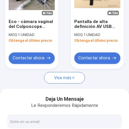
Viaje de la fábrica
Control de calidad
Eco - cámara vaginal
Pantalla de alta
del Colposcope
definición AV USB
Éntrenos en contacto con
electrónico
salida colposcopio
MOQ:
1 UNIDAD
MOQ:
1 UNIDAD
amistoso de
electrónica Digital de
Obtenga el último precio
Obtenga el último precio
Digitaces/ángulo del
sonda Vaginal
Noticias
sistema 20° del color
de PAL de la
observación
Casos
Contactar ahora
Contactar ahora
Shopping Online
Vea más
Escáner de ultrasonido portátil
Deja Un Mensaje
Le Responderemos Rápidamente
analizador del ultrasonido del PDA
Escáner de ultrasonido veterinario