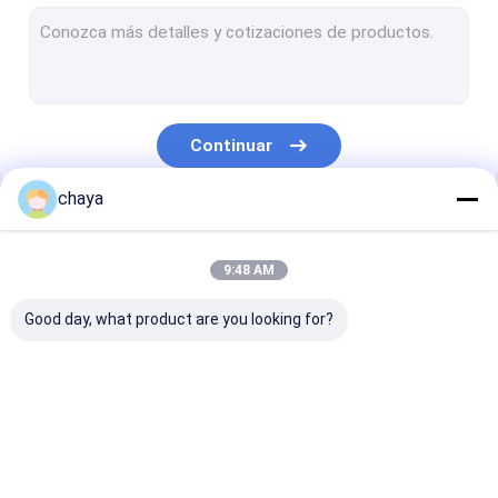
Buscador infrarrojo de la vena
analizador digital de la piel
analizador del ultrasonido de Doppler del color
Continuar
Equipo protector personal del PPE
chaya
Otoscopio video de Digitaces
Nuestras Categorías
pluma micro del derma
9:48 AM
Máquina del Facial de la radiofrecuencia
Good day, what product are you looking for?
Cámara del fondo de Digitaces
Colposcopio electrónica digital
Escáner de
analizador del
Escáner de
monitor de paciente de parámetro multi
ultrasonido portátil
ultrasonido del PDA
ultrasonido
veterinario