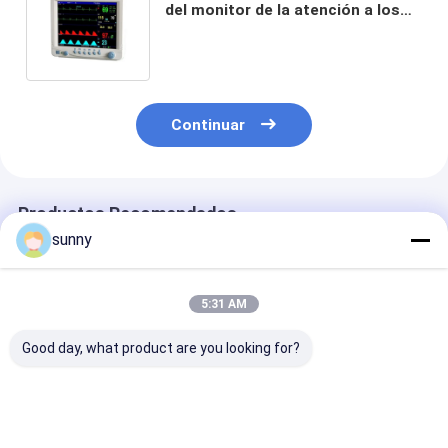
del monitor de la atención a los
pacientes del monitor de las
muestras vitales de Digitaces con
el monitor paciente de 5 Para
Continuar
Productos Recomendados
sunny
5:31 AM
Good day, what product are you looking for?
Monitor de paciente
Monitor paciente del
Monitor pacien
multiparamétrico
parámetro multi de
parámetro mul
con pantalla de 7
15 pulgadas
portátil