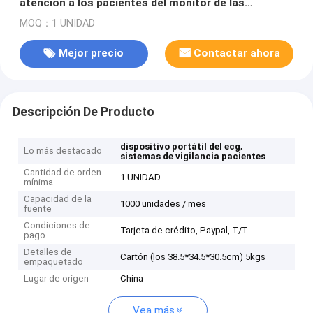
atención a los pacientes del monitor de las
muestras vitales de Digitaces con el monitor
MOQ：1 UNIDAD
paciente de 5 Para
Mejor precio
Contactar ahora
Descripción De Producto
,
dispositivo portátil del ecg
Lo más destacado
sistemas de vigilancia pacientes
Cantidad de orden
1 UNIDAD
mínima
Capacidad de la
1000 unidades / mes
fuente
Condiciones de
Tarjeta de crédito, Paypal, T/T
pago
Detalles de
Cartón (los 38.5*34.5*30.5cm) 5kgs
empaquetado
Lugar de origen
China
Vea más